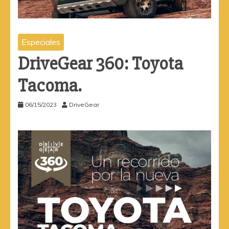
Especiales
DriveGear 360: Toyota
Tacoma.
06/15/2023
DriveGear