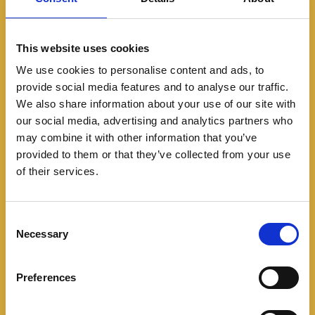
2023
,
Drivegear
,
Toyota
,
Toyota Colombia
,
toyota
Tacoma
,
toyota tacoma 2024
This website uses cookies
COMPARTIR
We use cookies to personalise content and ads, to
provide social media features and to analyse our traffic.
Facebook
Twitter
Pinterest
We also share information about your use of our site with
LinkedIn
our social media, advertising and analytics partners who
may combine it with other information that you’ve
provided to them or that they’ve collected from your use
of their services.
Navegación
Un look único y original para el nuevo Kia
C
Niro Híbrido en Colombia
de
Necessary
o
n
entradas
s
Mercedes-Benz electrificó las rutas
Preferences
e
colombianas en el Tour Azul EQ
n