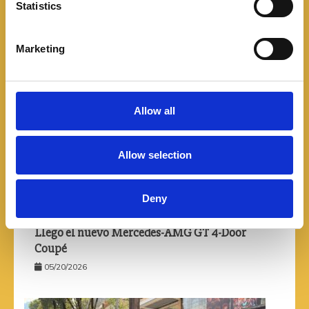
t
Statistics
S
ENTRADAS RELACIONADAS
e
Marketing
l
e
c
t
Allow all
i
o
Allow selection
n
Deny
Llego el nuevo Mercedes-AMG GT 4-Door
Coupé
05/20/2026