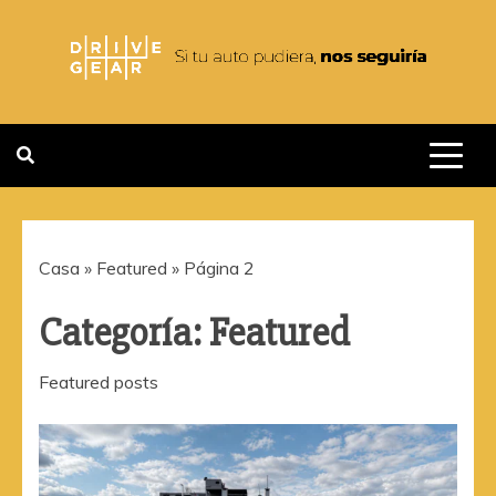
Saltar
al
contenido
DRIVEGEAR
SI TU AUTO PUDIERA NOS
SEGUIRIA
Casa
»
Featured
»
Página 2
Categoría:
Featured
Featured posts