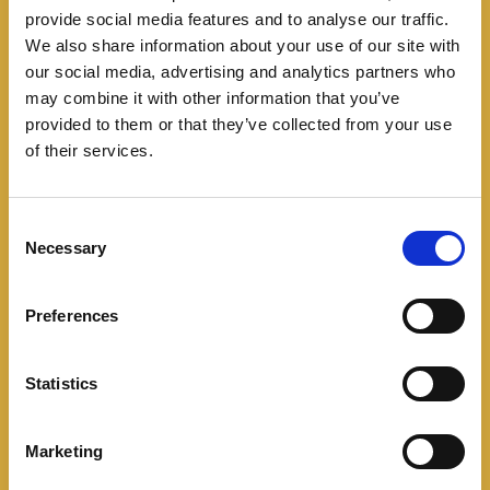
provide social media features and to analyse our traffic.
We also share information about your use of our site with
our social media, advertising and analytics partners who
may combine it with other information that you’ve
provided to them or that they’ve collected from your use
of their services.
C
Necessary
o
n
Featured
Noticias
s
Preferences
e
E-Motion Fest, una feria
n
de movilidad sostenible
t
Statistics
S
en Bogotá
e
Marketing
l
05/09/2026
e