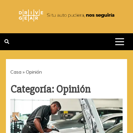
Saltar
al
contenido
DRIVEGEAR
SI TU AUTO PUDIERA NOS
SEGUIRIA
Casa
»
Opinión
Categoría:
Opinión