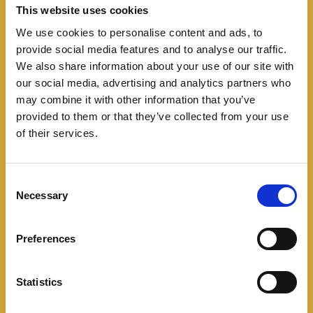
This website uses cookies
We use cookies to personalise content and ads, to
provide social media features and to analyse our traffic.
We also share information about your use of our site with
Especiales
Mercado Colombiano
Opinión
our social media, advertising and analytics partners who
Los 5 autos más vendidos
may combine it with other information that you’ve
provided to them or that they’ve collected from your use
en Colombia en 2023
of their services.
01/18/2024
C
Con ustedes, los vehículos más vendidos en
Necessary
o
Colombia durante el año 2023. El 2023 fue un año
n
difícil para el sector automotor en Colombia, pues
s
Preferences
e
n
Leer más
t
Statistics
S