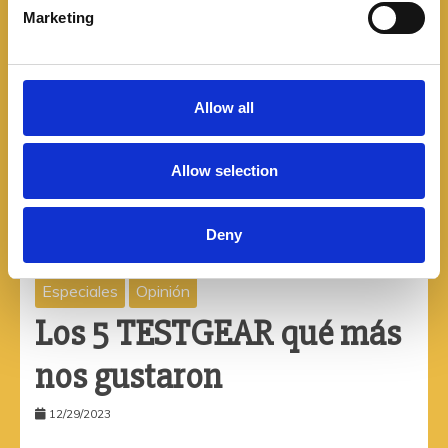
e
Marketing
l
e
c
t
Allow all
i
o
Allow selection
n
Deny
Especiales
Opinión
Los 5 TESTGEAR qué más
nos gustaron
12/29/2023