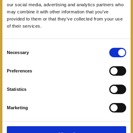
Automovilismo
Noticias
our social media, advertising and analytics partners who
Daniel Fernández va por
may combine it with other information that you’ve
provided to them or that they’ve collected from your use
Daytona: el siguiente
of their services.
nivel para el piloto
C
colombiano
Necessary
o
n
03/04/2026
s
Preferences
e
Correr en Daytona no es turismo. Es entrar a uno de
n
los templos de la velocidad mundial. Y este 6 y 7 de
t
Statistics
marzo, el
S
e
Marketing
Leer más
l
e
c
t