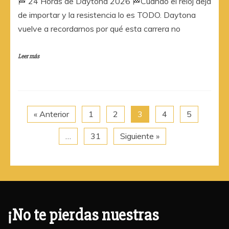
🏁 24 Horas de Daytona 2026 🏁Cuando el reloj deja
de importar y la resistencia lo es TODO. Daytona
vuelve a recordarnos por qué esta carrera no
Leer más
« Anterior
1
2
3
4
5
…
31
Siguiente »
¡No te pierdas nuestras