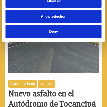
Allow all
i
o
Allow selection
n
Deny
Automovilismo
Noticias
Nuevo asfalto en el
Autódromo de Tocancipá