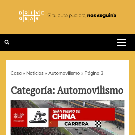
Saltar
al
contenido
DRIVEGEAR
SI TU AUTO PUDIERA NOS
SEGUIRIA
Casa
»
Noticias
»
Automovilismo
»
Página 3
Categoría:
Automovilismo