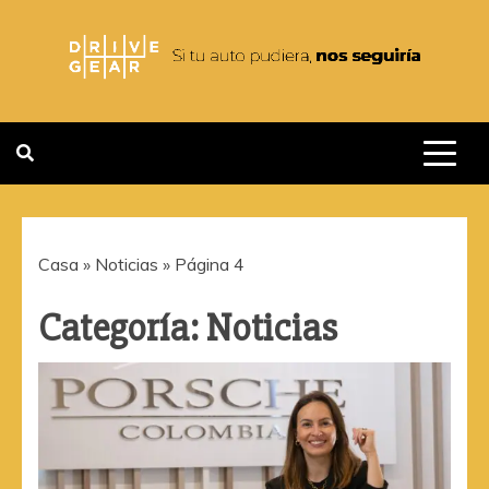
Saltar
al
contenido
DRIVEGEAR
SI TU AUTO PUDIERA NOS
SEGUIRIA
Casa
»
Noticias
»
Página 4
Categoría:
Noticias