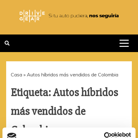
Saltar
al
contenido
DRIVEGEAR
SI TU AUTO PUDIERA NOS
SEGUIRIA
Casa
»
Autos híbridos más vendidos de Colombia
Etiqueta:
Autos híbridos
más vendidos de
Colombia