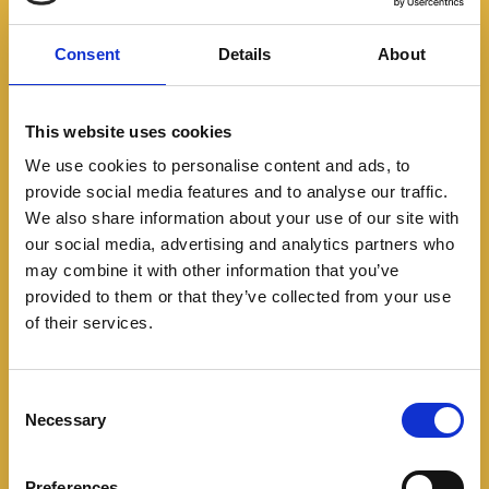
Consent
Details
About
This website uses cookies
We use cookies to personalise content and ads, to
provide social media features and to analyse our traffic.
We also share information about your use of our site with
our social media, advertising and analytics partners who
may combine it with other information that you’ve
Especiales
Featured
provided to them or that they’ve collected from your use
Los vehiculos hibridos
of their services.
mas vendidos en
C
Colombia durante el 2024
Necessary
o
n
01/08/2025
s
Preferences