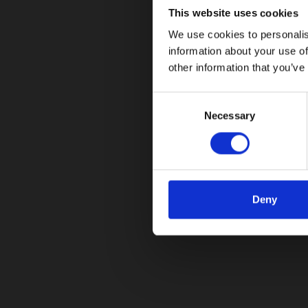
12/05/2024
This website uses cookies
We use cookies to personalis
El Grupo Automotriz Carrera trae de regreso al 
information about your use of
other information that you’ve
Leer más
C
Necessary
o
n
s
e
n
t
Deny
S
¡No te pierdas nuestras ac
e
l
Suscríbete a nuestro boletín y mantente al día c
e
c
Descubre más
t