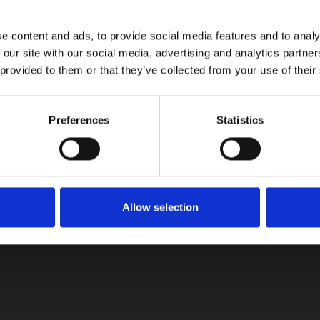
e content and ads, to provide social media features and to analy
país la marca china BAIC presentando el EU5, un sedán compacto
 our site with our social media, advertising and analytics partn
 provided to them or that they’ve collected from your use of their
Preferences
Statistics
Allow selection
tualizaciones!
on las últimas noticias, reseñas y consejos del mundo automotriz