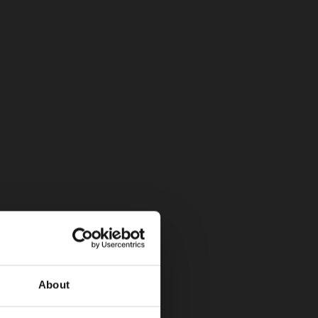
icas)
About