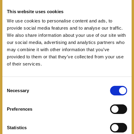
This website uses cookies
We use cookies to personalise content and ads, to
provide social media features and to analyse our traffic.
We also share information about your use of our site with
Lanzamientos
our social media, advertising and analytics partners who
may combine it with other information that you’ve
Mack trae a Colombia el
provided to them or that they’ve collected from your use
of their services.
renovado Anthem
08/31/2024
C
Necessary
o
La marca estadounidense presentó en Colombia su
n
renovado camión de carga, que llega en versiones
s
Preferences
Fleet Mecánica y mDrive, además de una Sleeper
e
Mecánica. Resaltan
n
t
Statistics
Leer más