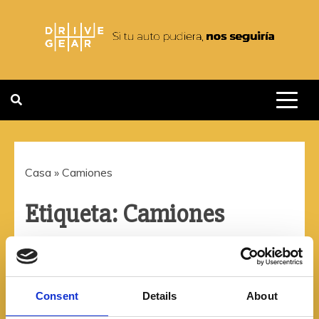
Saltar
al
contenido
DRIVEGEAR
SI TU AUTO PUDIERA NOS
SEGUIRIA
Casa
»
Camiones
Etiqueta:
Camiones
Consent
Details
About