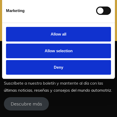
S
e
Marketing
l
e
c
t
Allow all
i
o
Allow selection
n
¡No te pierdas nuestras
Deny
actualizaciones!
Suscríbete a nuestro boletín y mantente al día con las
últimas noticias, reseñas y consejos del mundo automotriz.
Descubre más