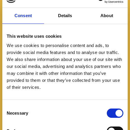
Consent
Details
About
This website uses cookies
We use cookies to personalise content and ads, to
provide social media features and to analyse our traffic.
We also share information about your use of our site with
Lanzamientos
our social media, advertising and analytics partners who
CFLITE llega a Colombia:
may combine it with other information that you’ve
provided to them or that they’ve collected from your use
CFMOTO amplía su
of their services.
ecosistema con una
C
nueva puerta de entrada
Necessary
o
al motociclismo
n
s