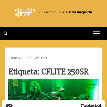
Saltar
al
contenido
DRIVEGEAR
SI TU AUTO PUDIERA NOS
SEGUIRIA
Casa
»
CFLITE 250SR
Etiqueta:
CFLITE 250SR