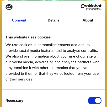
Consent
Details
About
This website uses cookies
We use cookies to personalise content and ads, to
provide social media features and to analyse our traffic.
We also share information about your use of our site with
our social media, advertising and analytics partners who
Lanzamientos
may combine it with other information that you’ve
CFLITE llega a Colombia:
provided to them or that they’ve collected from your use
of their services.
CFMOTO amplía su
ecosistema con una
C
Necessary
o
nueva puerta de entrada