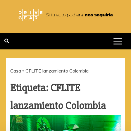
Saltar
al
contenido
DRIVEGEAR
SI TU AUTO PUDIERA NOS
SEGUIRIA
Casa
»
CFLITE lanzamiento Colombia
Etiqueta:
CFLITE
lanzamiento Colombia