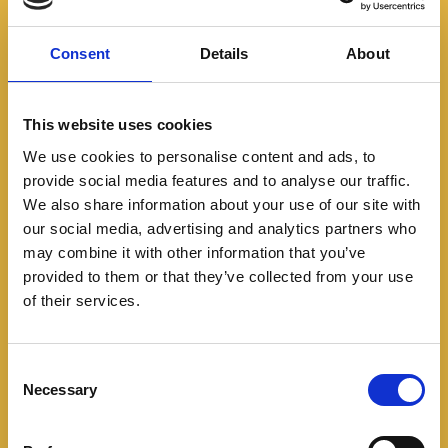
Consent
Details
About
This website uses cookies
We use cookies to personalise content and ads, to
provide social media features and to analyse our traffic.
We also share information about your use of our site with
Lanzamientos
our social media, advertising and analytics partners who
CFLITE llega a Colombia:
may combine it with other information that you’ve
provided to them or that they’ve collected from your use
CFMOTO amplía su
of their services.
ecosistema con una
C
nueva puerta de entrada
Necessary
o
al motociclismo
n
s