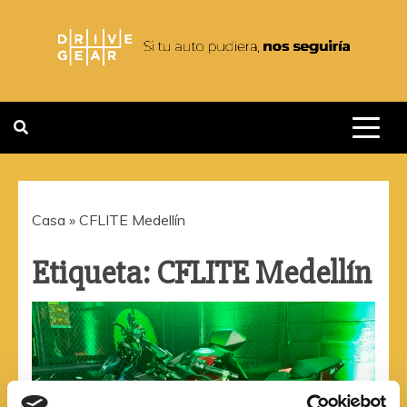
Saltar
al
contenido
DRIVEGEAR
SI TU AUTO PUDIERA NOS
SEGUIRIA
Casa
»
CFLITE Medellín
Etiqueta:
CFLITE Medellín