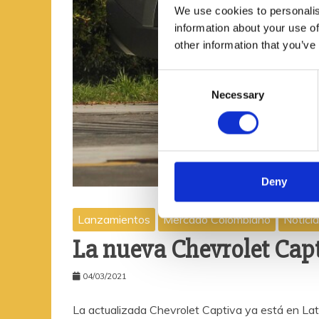
We use cookies to personalis
information about your use of
other information that you’ve
C
Necessary
o
n
s
e
n
t
Deny
S
e
Lanzamientos
Mercado Colombiano
Notici
l
La nueva Chevrolet Capt
e
c
04/03/2021
t
i
La actualizada Chevrolet Captiva ya está en La
o