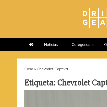
Saltar
al
contenido
DRIVEGEAR
SI TU AUTO PUDIERA NOS SE
Noticias
Categorías
O
Casa
»
Chevrolet Captiva
Etiqueta:
Chevrolet Cap