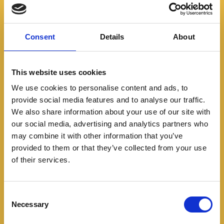
Lanzamiento Deepal S05
para Colombia
Consent
Details
About
07/31/2025
This website uses cookies
Con ustedes el nuevo Deepal S05, un SUV chino con
We use cookies to personalise content and ads, to
pinta futurista, hibrido y eléctrico y ¿El precio? Desde
provide social media features and to analyse our traffic.
$135.990.000 COP. Nada mal para un
We also share information about your use of our site with
our social media, advertising and analytics partners who
Leer más
may combine it with other information that you’ve
provided to them or that they’ve collected from your use
of their services.
C
Necessary
o
n