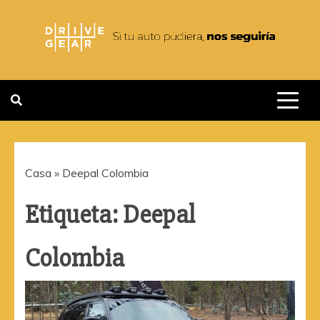
Saltar
al
contenido
DRIVEGEAR
SI TU AUTO PUDIERA NOS
SEGUIRIA
Casa
»
Deepal Colombia
Etiqueta:
Deepal
Colombia