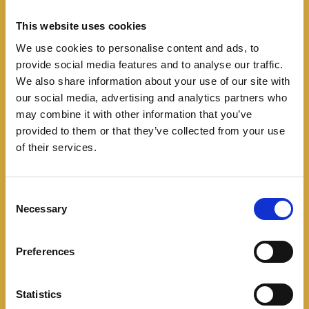
This website uses cookies
We use cookies to personalise content and ads, to
provide social media features and to analyse our traffic.
We also share information about your use of our site with
Mercado Colombiano
our social media, advertising and analytics partners who
may combine it with other information that you’ve
DFAC/Dogfeng ofrecera el
provided to them or that they’ve collected from your use
of their services.
Captain T en Colombia
11/10/2024
C
Necessary
o
DFAC/Dongfeng vuelve rudo, aventurero y atrevido
n
su Captain T que funciona con gas natural. La marca
s
Preferences
china de camiones presentó una edición limitada de
e
su
n
t
Statistics
Leer más