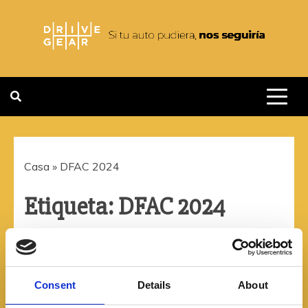
Saltar
al
contenido
DRIVEGEAR
SI TU AUTO PUDIERA NOS
SEGUIRIA
Casa
»
DFAC 2024
Etiqueta:
DFAC 2024
Consent
Details
About