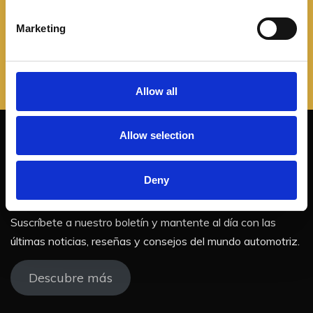
S
e
Marketing
l
e
c
t
Allow all
i
o
Allow selection
n
¡No te pierdas nuestras
Deny
actualizaciones!
Suscríbete a nuestro boletín y mantente al día con las
últimas noticias, reseñas y consejos del mundo automotriz.
Descubre más