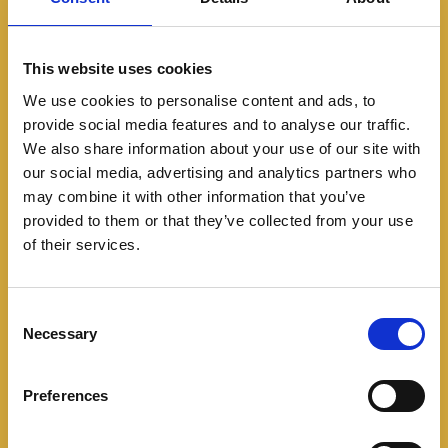
This website uses cookies
We use cookies to personalise content and ads, to
provide social media features and to analyse our traffic.
We also share information about your use of our site with
our social media, advertising and analytics partners who
may combine it with other information that you’ve
Especiales
provided to them or that they’ve collected from your use
DriveGear 360: Dodge
of their services.
Charger Daytona
C
03/13/2024
Necessary
o
n
Demos una vuelta en este #DriveGear360 al futuro
s
Preferences
electrificado de los “Muscle Cars”: El Dodge Charger
e
Daytona. La marca estadounidense presenta su
n