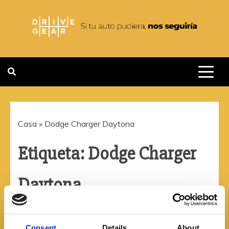
Saltar
al
contenido
DRIVEGEAR
SI TU AUTO PUDIERA NOS
SEGUIRIA
Casa
»
Dodge Charger Daytona
Etiqueta:
Dodge Charger
Daytona
Consent
Details
About