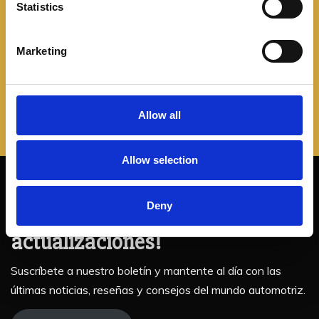
nuevo “muscle car”
t
Statistics
S
e
Leer más
Marketing
l
e
c
t
Allow all
i
o
Allow selection
n
¡No te pierdas nuestras
Deny
actualizaciones!
Suscríbete a nuestro boletín y mantente al día con las
últimas noticias, reseñas y consejos del mundo automotriz.