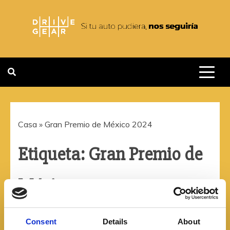
Saltar
al
contenido
DRIVEGEAR
SI TU AUTO PUDIERA NOS
SEGUIRIA
Casa
»
Gran Premio de México 2024
Etiqueta:
Gran Premio de
México 2024
Consent
Details
About