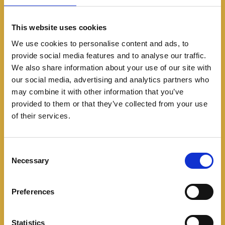
This website uses cookies
We use cookies to personalise content and ads, to
provide social media features and to analyse our traffic.
We also share information about your use of our site with
our social media, advertising and analytics partners who
may combine it with other information that you’ve
Automovilismo
provided to them or that they’ve collected from your use
of their services.
Resultados:Gran Premio
de México 2024
C
Necessary
o
10/30/2024
n
s
Carlos Sainz Jr. triunfa en una vibrante carrera, Norris
Preferences
e
y Leclerc completan el podio La edición 2024 del
n
Gran Premio de México ofreció una carrera
t
Statistics