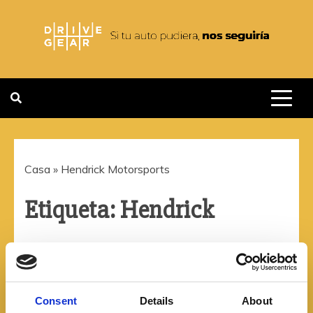
Saltar
al
contenido
DRIVEGEAR
SI TU AUTO PUDIERA NOS
SEGUIRIA
Casa
»
Hendrick Motorsports
Etiqueta:
Hendrick
Motorsports
Consent
Details
About