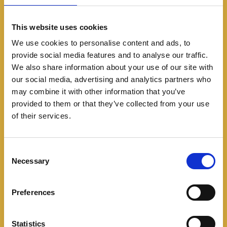
This website uses cookies
We use cookies to personalise content and ads, to
provide social media features and to analyse our traffic.
We also share information about your use of our site with
our social media, advertising and analytics partners who
may combine it with other information that you’ve
provided to them or that they’ve collected from your use
of their services.
Automovilismo
Q.E.P.D. Kyle Busch
C
Necessary
o
05/22/2026
n
🏁 Un piloto irrepetible, un legado imposible de
s
Preferences
e
igualar. Q.E.P.D Kyle “Rowdy” Busch. Kyle Busch no
n
solo marcó una era en NASCAR… la redefinió por
t
Statistics