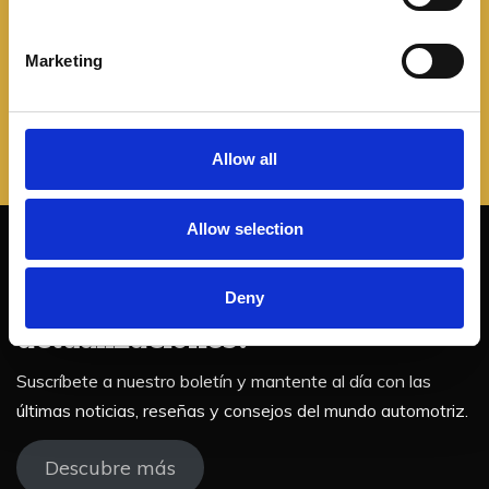
S
Leer más
e
Marketing
l
e
c
t
Allow all
i
o
Allow selection
n
¡No te pierdas nuestras
Deny
actualizaciones!
Suscríbete a nuestro boletín y mantente al día con las
últimas noticias, reseñas y consejos del mundo automotriz.
Descubre más