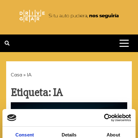
Saltar
al
contenido
DRIVEGEAR
SI TU AUTO PUDIERA NOS
SEGUIRIA
Casa
»
IA
Etiqueta:
IA
Consent
Details
About