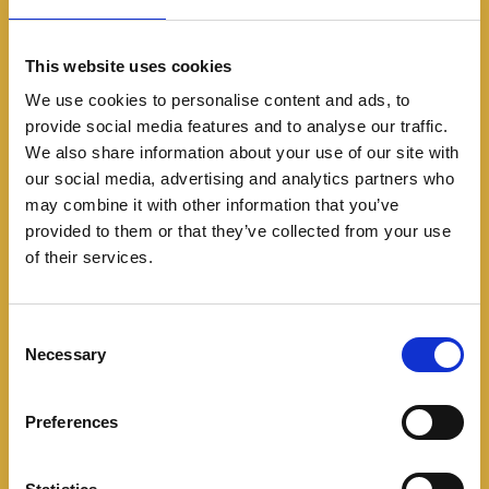
This website uses cookies
We use cookies to personalise content and ads, to
provide social media features and to analyse our traffic.
We also share information about your use of our site with
Noticias
our social media, advertising and analytics partners who
La inteligencia artificial
may combine it with other information that you’ve
provided to them or that they’ve collected from your use
llega al MBUX con el
of their services.
Hyperscreen.
C
01/24/2021
Necessary
o
n
Mercedes-Benz presentó en el CES la enorme
s
pantalla MBUX Hyperscreen que integra el panel de
Preferences
e
instrumentos, el sistema de infoentretenimiento y
n
una tercera pantalla para