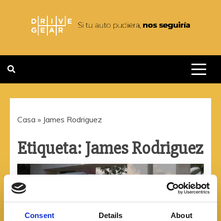
Saltar
al
contenido
DRIVEGEAR
SI TU AUTO PUDIERA NOS
SEGUIRIA
Casa
»
James Rodriguez
Etiqueta:
James Rodriguez
Consent
Details
About