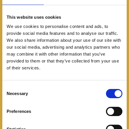
This website uses cookies
We use cookies to personalise content and ads, to
provide social media features and to analyse our traffic.
We also share information about your use of our site with
Noticias
our social media, advertising and analytics partners who
Mazda recibe a James
may combine it with other information that you’ve
provided to them or that they’ve collected from your use
Rodriguez en Mexico con
of their services.
una CX-70
C
02/03/2025
Necessary
o
n
Mazda le da la bienvenida al futbolista colombiano
s
James Rodriguez entregando un CX-70, el crossover
Preferences
e
mediano para 5 pasajeros destinado para el mercado
n
norteamericano. Esta