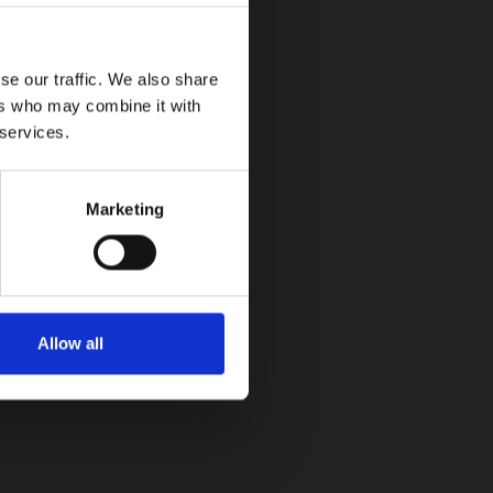
se our traffic. We also share
ers who may combine it with
on un crecimiento del 57% en ventas durante
 services.
Marketing
Allow all
.