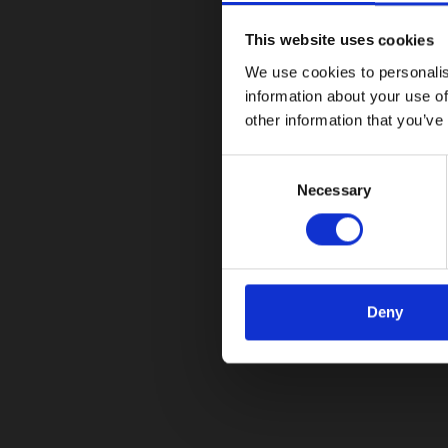
visión clara
This website uses cookies
11/11/2025
We use cookies to personalis
information about your use of
El grupo automotriz Astara llega al Salón Inte
other information that you’ve
Leer más
C
Necessary
o
n
s
e
n
t
Deny
S
e
¡No te pierdas nuestras ac
l
e
Suscríbete a nuestro boletín y mantente al día c
c