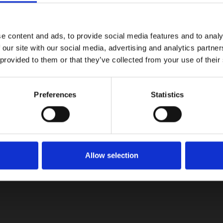
e content and ads, to provide social media features and to analy
 our site with our social media, advertising and analytics partn
rnacional del Automóvil de Bogotá 2025 en su mejor momento. C
 provided to them or that they’ve collected from your use of their
Preferences
Statistics
Allow selection
tualizaciones!
on las últimas noticias, reseñas y consejos del mundo automotriz