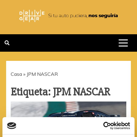
Saltar
al
contenido
DRIVEGEAR
SI TU AUTO PUDIERA NOS
SEGUIRIA
Casa
»
JPM NASCAR
Etiqueta:
JPM NASCAR