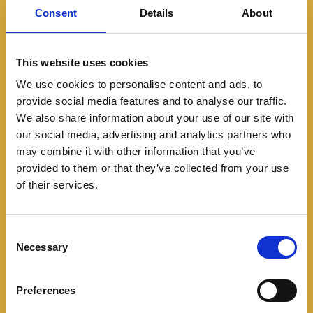
Consent
Details
About
This website uses cookies
We use cookies to personalise content and ads, to
Automovilismo
Featured
provide social media features and to analyse our traffic.
We also share information about your use of our site with
Juan Pablo Montoya
our social media, advertising and analytics partners who
regresará a la NASCAR
may combine it with other information that you’ve
provided to them or that they’ve collected from your use
Cup Series al volante de
of their services.
un Toyota del 23XI
C
Racing.
Necessary
o
n
08/11/2024
s
Preferences
e
El laureado piloto colombiano hará su regreso a la