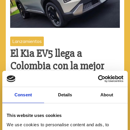
Lanzamientos
El Kia EV5 llega a
Colombia con la mejor
autonomía del segmento
07/08/2024
Consent
Details
About
Llega al país el crossover compacto eléctrico de la
marca surcoreana hecho en China que estará
This website uses cookies
disponible en versiones Light y Wind. Por fuera se
We use cookies to personalise content and ads, to