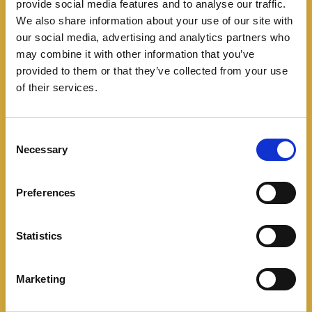
provide social media features and to analyse our traffic.
Leer más
We also share information about your use of our site with
our social media, advertising and analytics partners who
may combine it with other information that you’ve
provided to them or that they’ve collected from your use
of their services.
C
Necessary
o
n
s
Preferences
e
n
t
Statistics
S
Mercado Colombiano
e
Marketing
Nueva cara y más
l
e