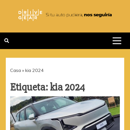
Saltar
al
contenido
DRIVEGEAR
SI TU AUTO PUDIERA NOS
SEGUIRIA
Casa
»
kia 2024
Etiqueta:
kia 2024