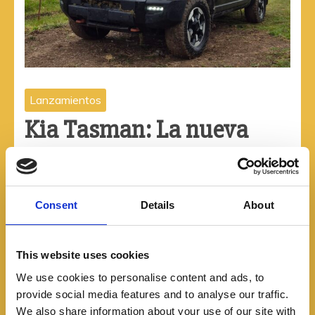
Lanzamientos
Kia Tasman: La nueva
pick-up coreana del 2025
10/10/2025
Consent
Details
About
Kia entra de lleno al segmento de las pick-up
medianas con la nueva Tasman, un modelo que
This website uses cookies
promete sacudir el mercado colombiano gracias a su
We use cookies to personalise content and ads, to
provide social media features and to analyse our traffic.
Leer más
We also share information about your use of our site with