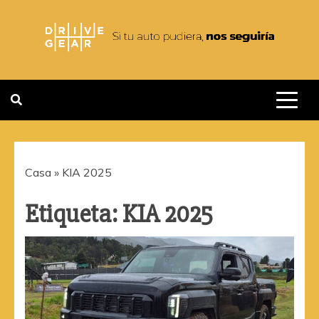
Saltar
al
contenido
DRIVEGEAR
SI TU AUTO PUDIERA NOS
SEGUIRIA
Casa
»
KIA 2025
Etiqueta:
KIA 2025