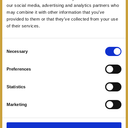
our social media, advertising and analytics partners who
may combine it with other information that you’ve
provided to them or that they’ve collected from your use
of their services.
C
Necessary
o
n
s
Preferences
e
n
t
Statistics
Noticias
S
e
El KIA EV3 la mejor
Marketing
l
e
autonomía de su
c
t