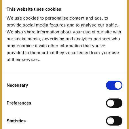
This website uses cookies
We use cookies to personalise content and ads, to
provide social media features and to analyse our traffic.
Lanzamientos
We also share information about your use of our site with
El Kia EV5 llega a
our social media, advertising and analytics partners who
may combine it with other information that you’ve
Colombia con la mejor
provided to them or that they’ve collected from your use
of their services.
autonomía del segmento
07/08/2024
C
Necessary
o
Llega al país el crossover compacto eléctrico de la
n
marca surcoreana hecho en China que estará
s
Preferences
disponible en versiones Light y Wind. Por fuera se
e
n
Leer más
t
Statistics
S