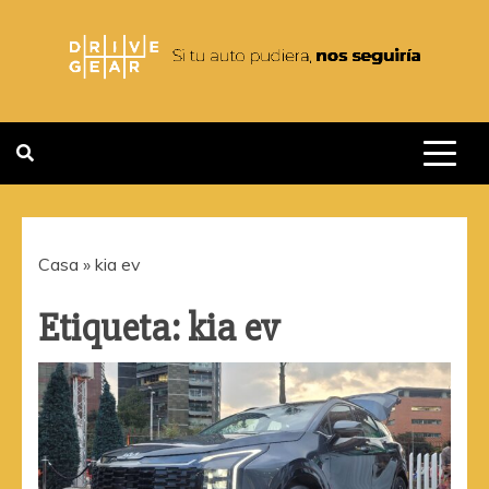
Saltar
al
contenido
DRIVEGEAR
SI TU AUTO PUDIERA NOS
SEGUIRIA
Casa
»
kia ev
Etiqueta:
kia ev