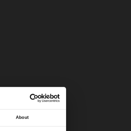
icas)
About