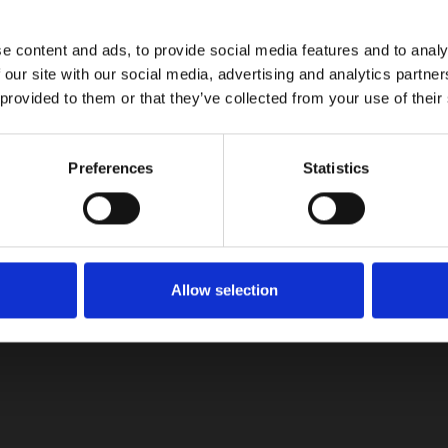
e content and ads, to provide social media features and to analy
 el K4 con un look muy moderno y muy equipado. La marca surc
 our site with our social media, advertising and analytics partn
 provided to them or that they’ve collected from your use of their
Preferences
Statistics
Allow selection
tualizaciones!
on las últimas noticias, reseñas y consejos del mundo automotriz