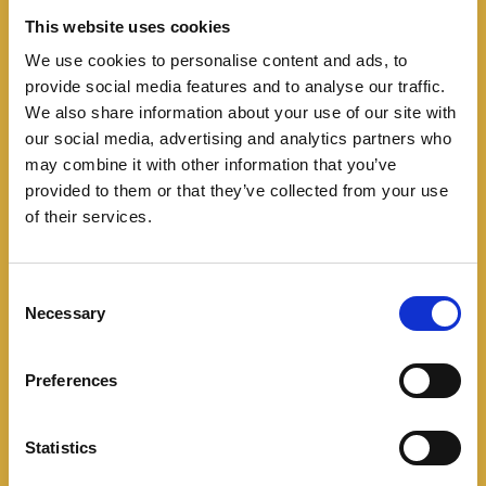
This website uses cookies
We use cookies to personalise content and ads, to
provide social media features and to analyse our traffic.
We also share information about your use of our site with
our social media, advertising and analytics partners who
Lanzamientos
may combine it with other information that you’ve
El Kia Sorento se renueva
provided to them or that they’ve collected from your use
of their services.
en Colombia
08/17/2024
C
Necessary
o
Con un nuevo look, capacidad para 7 pasajeros y
n
motor Turbodiésel. Llega al país el actualizado Kia
s
Preferences
e
Sorento, que se ofrece con el nivel de
n
t
Statistics
Leer más
S