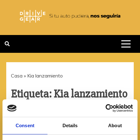
Saltar
al
contenido
DRIVEGEAR
SI TU AUTO PUDIERA NOS
SEGUIRIA
Casa
»
Kia lanzamiento
Etiqueta:
Kia lanzamiento
Consent
Details
About