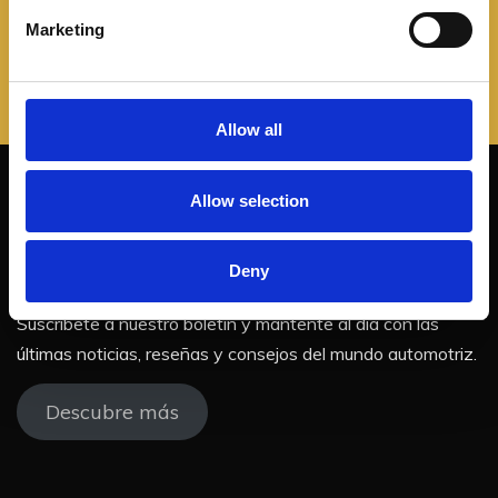
e
Marketing
l
e
c
t
Allow all
i
o
Allow selection
n
¡No te pierdas nuestras
actualizaciones!
Deny
Suscríbete a nuestro boletín y mantente al día con las
últimas noticias, reseñas y consejos del mundo automotriz.
Descubre más