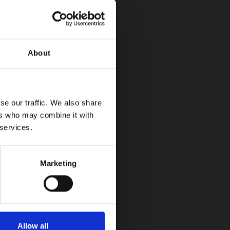
About
se our traffic. We also share
ers who may combine it with
 services.
Marketing
desvelado algunos detalles de
Allow all