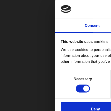
04/27/2023
Leer más
Consent
This website uses cookies
We use cookies to personalis
information about your use of
Especiales
other information that you’ve
Esté es el Preview de la
C
06/09/2021
Necessary
o
n
Es apenas Junio y ya tenemos el nuevo lanzamien
s
e
Leer más
n
t
Deny