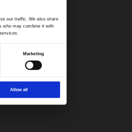
 amplía su gama con la versión con motor de
se our traffic. We also share
ers who may combine it with
 services.
Marketing
Allow all
.