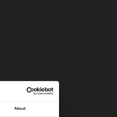
icas)
bia
About