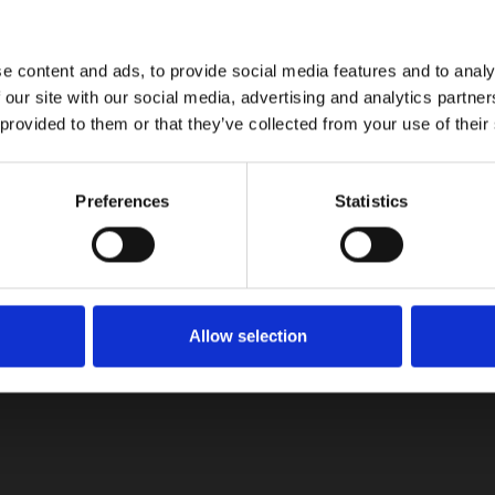
a, que se vendía solamente con mecánica híbrida convencional,
e content and ads, to provide social media features and to analy
 our site with our social media, advertising and analytics partn
 provided to them or that they’ve collected from your use of their
Preferences
Statistics
Allow selection
tualizaciones!
on las últimas noticias, reseñas y consejos del mundo automotriz