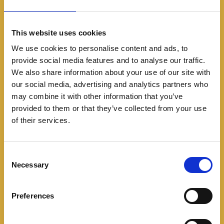
This website uses cookies
We use cookies to personalise content and ads, to
Noticias
provide social media features and to analyse our traffic.
Forever Ride: KTM y
We also share information about your use of our site with
our social media, advertising and analytics partners who
Husqvarna reinventan la
may combine it with other information that you’ve
provided to them or that they’ve collected from your use
forma de estrenar moto
of their services.
en Colombia
C
05/20/2026
Necessary
o
n
Estrenar motocicleta ya no significa necesariamente
s
Preferences
quedarse con el mismo modelo durante años.
e
Pensando en una nueva generación de usuarios que
n