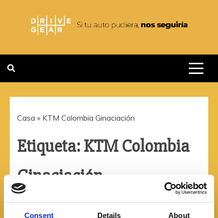
Saltar
al
contenido
DRIVEGEAR
SI TU AUTO PUDIERA NOS
SEGUIRIA
Casa
»
KTM Colombia Ginaciación
Etiqueta:
KTM Colombia
Ginaciación
Consent
Details
About