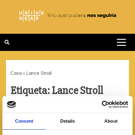
Saltar
al
contenido
DRIVEGEAR
SI TU AUTO PUDIERA NOS
SEGUIRIA
Casa
»
Lance Stroll
Etiqueta:
Lance Stroll
Consent
Details
About