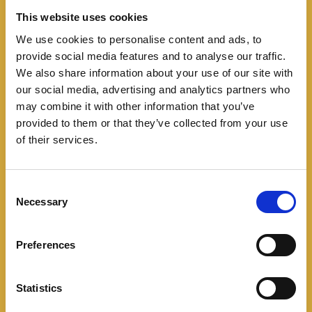
This website uses cookies
We use cookies to personalise content and ads, to
provide social media features and to analyse our traffic.
We also share information about your use of our site with
our social media, advertising and analytics partners who
Automovilismo
may combine it with other information that you’ve
Aston Martin presenta su
provided to them or that they’ve collected from your use
of their services.
nuevo AMR24
02/12/2024
C
Necessary
o
Aston Martin presenta el AMR24 con la mirada
n
puesta en la victoria para esta temporada 2024 de
s
Preferences
e
Formula 1. El equipo británico ha presentado su
n
t
Statistics
Leer más
S