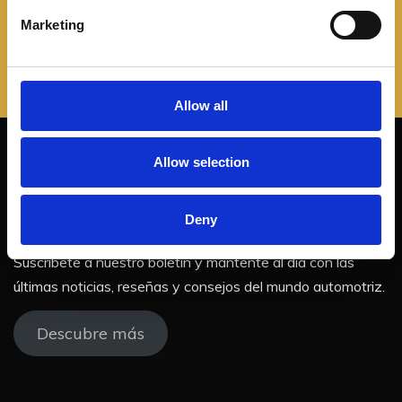
e
Marketing
l
e
c
t
Allow all
i
o
Allow selection
n
¡No te pierdas nuestras
actualizaciones!
Deny
Suscríbete a nuestro boletín y mantente al día con las
últimas noticias, reseñas y consejos del mundo automotriz.
Descubre más