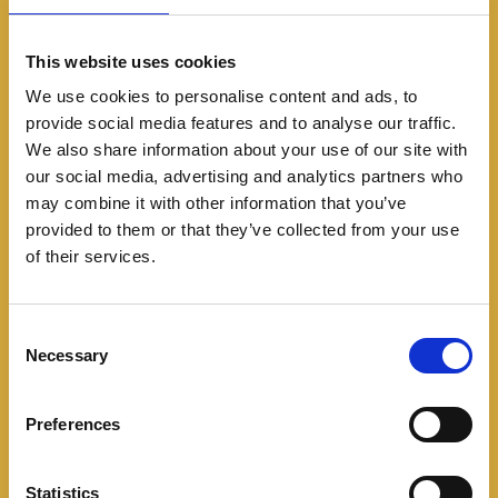
This website uses cookies
We use cookies to personalise content and ads, to
provide social media features and to analyse our traffic.
We also share information about your use of our site with
our social media, advertising and analytics partners who
may combine it with other information that you’ve
Automovilismo
provided to them or that they’ve collected from your use
of their services.
Resultados finales: Dakar
2026
C
Necessary
o
01/17/2026
n
s
🔥🏁 Dakar Rally 2026 final, no va más 🏁🔥Así
Preferences
e
terminó la edición más intensa de los últimos años. 📍
n
8.000 km de desierto, barro y
t
Statistics