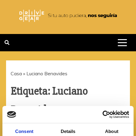
Saltar
al
contenido
DRIVEGEAR
SI TU AUTO PUDIERA NOS
SEGUIRIA
Casa
»
Luciano Benavides
Etiqueta:
Luciano
Benavides
Consent
Details
About