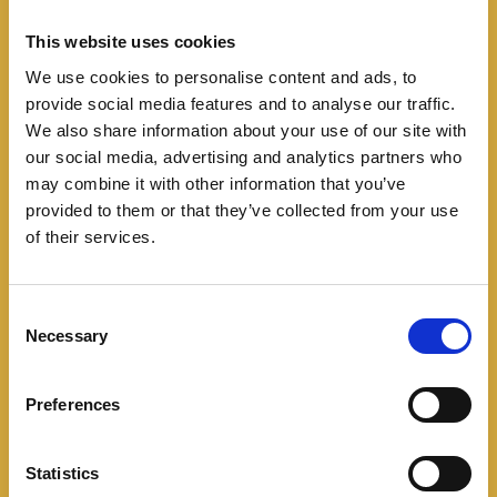
This website uses cookies
We use cookies to personalise content and ads, to
provide social media features and to analyse our traffic.
We also share information about your use of our site with
Lanzamientos
our social media, advertising and analytics partners who
may combine it with other information that you’ve
Mack trae a Colombia el
provided to them or that they’ve collected from your use
of their services.
renovado Anthem
08/31/2024
C
Necessary
o
La marca estadounidense presentó en Colombia su
n
renovado camión de carga, que llega en versiones
s
Preferences
Fleet Mecánica y mDrive, además de una Sleeper
e
Mecánica. Resaltan
n
t
Statistics
Leer más