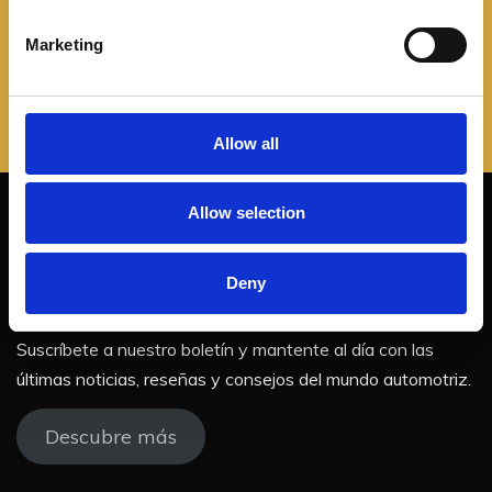
S
e
Marketing
l
e
c
t
Allow all
i
o
Allow selection
n
¡No te pierdas nuestras
Deny
actualizaciones!
Suscríbete a nuestro boletín y mantente al día con las
últimas noticias, reseñas y consejos del mundo automotriz.
Descubre más