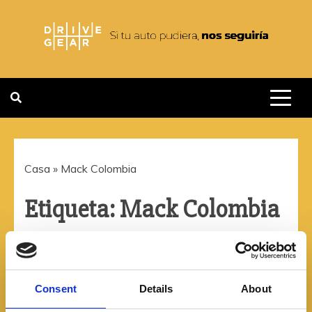
Saltar
al
contenido
DRIVEGEAR
SI TU AUTO PUDIERA NOS
SEGUIRIA
Casa
»
Mack Colombia
Etiqueta:
Mack Colombia
Consent
Details
About