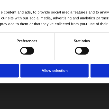
e content and ads, to provide social media features and to analy
ís en este 2022.
 our site with our social media, advertising and analytics partn
 provided to them or that they’ve collected from your use of their
Preferences
Statistics
Allow selection
tualizaciones!
on las últimas noticias, reseñas y consejos del mundo automotriz