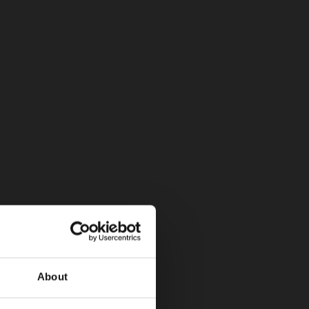
icas)
About
amiento