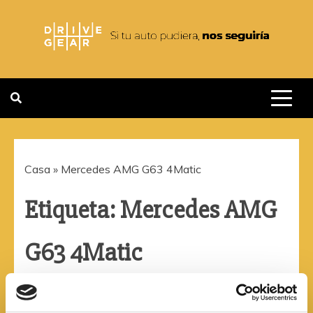
Saltar
al
contenido
DRIVEGEAR
SI TU AUTO PUDIERA NOS
SEGUIRIA
Casa
»
Mercedes AMG G63 4Matic
Etiqueta:
Mercedes AMG
G63 4Matic