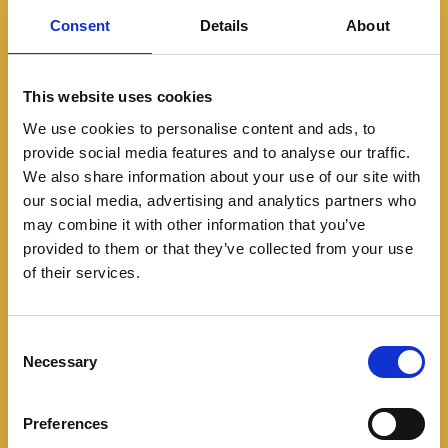
Consent
Details
About
This website uses cookies
We use cookies to personalise content and ads, to
provide social media features and to analyse our traffic.
We also share information about your use of our site with
our social media, advertising and analytics partners who
may combine it with other information that you’ve
Noticias
provided to them or that they’ve collected from your use
of their services.
Mercedes -AMG trae al
país la lujosa, potente y
C
muy capaz G 63 4Matic.
Necessary
o
n
09/01/2022
s
Preferences
e