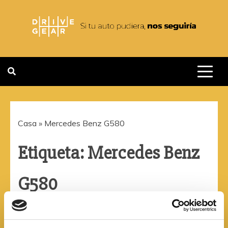
Saltar
al
contenido
DRIVEGEAR
SI TU AUTO PUDIERA NOS
SEGUIRIA
Casa
»
Mercedes Benz G580
Etiqueta:
Mercedes Benz
G580