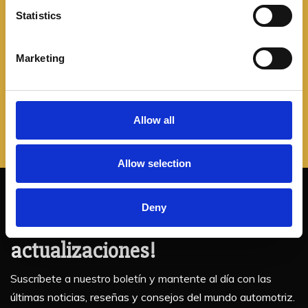
La marca alemana presenta la versión eléctrica de su
t
Statistics
conocida
S
e
Marketing
Leer más
l
e
c
t
Allow all
i
o
Allow selection
n
¡No te pierdas nuestras
Deny
actualizaciones!
Suscríbete a nuestro boletín y mantente al día con las
últimas noticias, reseñas y consejos del mundo automotriz.