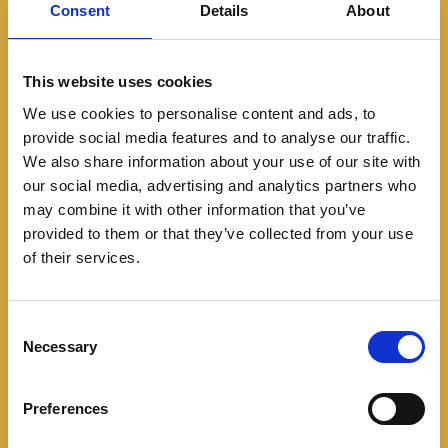
Consent
Details
About
This website uses cookies
We use cookies to personalise content and ads, to
provide social media features and to analyse our traffic.
We also share information about your use of our site with
Especiales
our social media, advertising and analytics partners who
may combine it with other information that you’ve
Estas son las 7 cosas que
provided to them or that they’ve collected from your use
of their services.
debes saber del nuevo
Mercedes-Benz G 580
C
Necessary
o
05/01/2024
n
Mercedes Benz presenta el Clase G 100% eléctrico,
s
Preferences
e
con mucha potencia y más capacidades todoterreno.
n