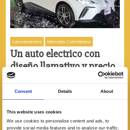
Lanzamientos
Mercado Colombiano
Un auto electrico con
diseño llamativo y precio
asequibles: MG 4 Cross
12/08/2023
Consent
Details
About
Este hatchback compacto eléctrico ha sido uno de
los autos eléctricos más vendidos en Europa y llega
This website uses cookies
al país en versiones Plus y Deluxe. Su
We use cookies to personalise content and ads, to
provide social media features and to analyse our traffic.