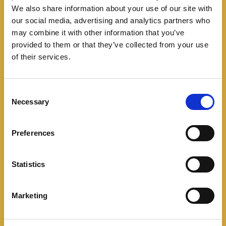
We also share information about your use of our site with
Leer más
our social media, advertising and analytics partners who
may combine it with other information that you’ve
provided to them or that they’ve collected from your use
of their services.
C
Necessary
o
n
s
Preferences
e
n
t
Statistics
S
Noticias
e
Marketing
l
MG abre su nueva vitrina
e
c