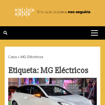
Saltar
al
contenido
DRIVEGEAR
SI TU AUTO PUDIERA NOS
SEGUIRIA
Casa
»
MG Eléctricos
Etiqueta:
MG Eléctricos