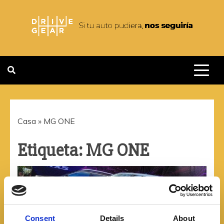
Saltar
al
contenido
DRIVEGEAR
SI TU AUTO PUDIERA NOS
SEGUIRIA
Casa
»
MG ONE
Etiqueta:
MG ONE
Consent
Details
About