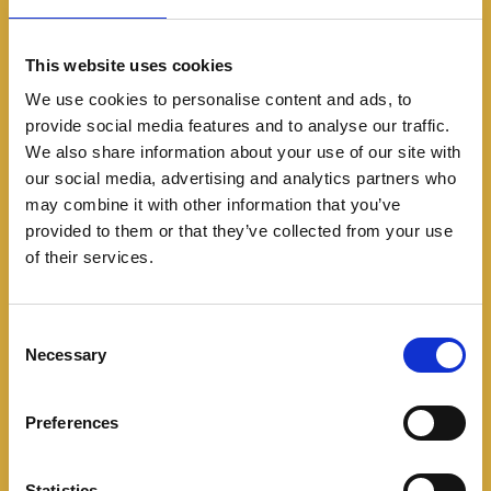
This website uses cookies
We use cookies to personalise content and ads, to
provide social media features and to analyse our traffic.
We also share information about your use of our site with
Lanzamientos
our social media, advertising and analytics partners who
Con un diseño afilado y
may combine it with other information that you’ve
provided to them or that they’ve collected from your use
elementos digitales, llega
of their services.
a Colombia el MG ONE.
C
06/18/2024
Necessary
o
n
Este crossover compacto llega para amplíar la gama
s
de vehículos de gasolina de la marca sino-británica
Preferences
e
representada en Colombia por Los Coches, ya que
n
antes
t
Statistics