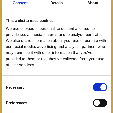
Consent
Details
About
This website uses cookies
We use cookies to personalise content and ads, to
provide social media features and to analyse our traffic.
Featured
We also share information about your use of our site with
La Nissan Frontier se
our social media, advertising and analytics partners who
may combine it with other information that you’ve
renueva con un rediseño
provided to them or that they’ve collected from your use
of their services.
más rudo y sumando
equipamiento
C
Necessary
o
08/31/2024
n
La marca japonesa ha actualizado su pick-up
s
Preferences
e
mediana para el mercado norteamericano. Recibe
n