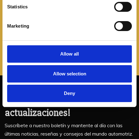
retoques estéticos en su parrilla y el portón trasero
t
Statistics
para verse más
S
e
Marketing
Leer más
l
e
c
t
Allow all
i
o
Allow selection
n
¡No te pierdas nuestras
Deny
actualizaciones!
Suscríbete a nuestro boletín y mantente al día con las
últimas noticias, reseñas y consejos del mundo automotriz.