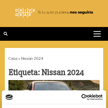
Saltar
al
contenido
DRIVEGEAR
SI TU AUTO PUDIERA NOS
SEGUIRIA
Casa
»
Nissan 2024
Etiqueta:
Nissan 2024