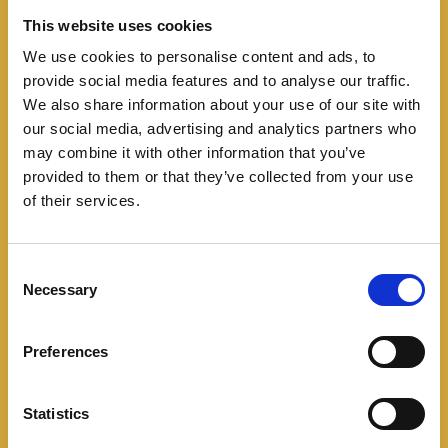
This website uses cookies
We use cookies to personalise content and ads, to
provide social media features and to analyse our traffic.
We also share information about your use of our site with
our social media, advertising and analytics partners who
Mercado Colombiano
may combine it with other information that you’ve
Peugeot llega a Cúcuta de
provided to them or that they’ve collected from your use
of their services.
la mano de Fersautos
04/11/2025
C
Necessary
o
Peugeot llega al Norte de Santander y anuncia una
n
nueva etapa que fortalece su gestión en la zona
s
Preferences
e
nororiental del país. Por ello, inaugura un
n
t
Statistics
Leer más
S