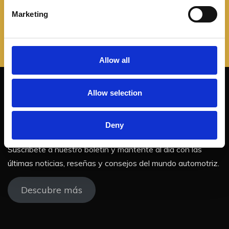
e
Marketing
l
e
c
t
Allow all
i
o
Allow selection
n
¡No te pierdas nuestras
actualizaciones!
Deny
Suscríbete a nuestro boletín y mantente al día con las
últimas noticias, reseñas y consejos del mundo automotriz.
Descubre más