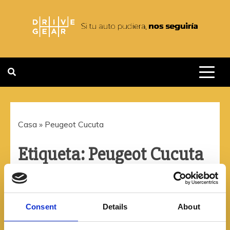
Saltar
al
contenido
DRIVEGEAR
SI TU AUTO PUDIERA NOS
SEGUIRIA
Casa
»
Peugeot Cucuta
Etiqueta:
Peugeot Cucuta
Consent
Details
About