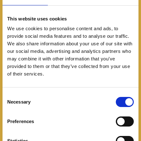
This website uses cookies
We use cookies to personalise content and ads, to
provide social media features and to analyse our traffic.
We also share information about your use of our site with
Featured
our social media, advertising and analytics partners who
Nueva cara y mecanica
may combine it with other information that you’ve
provided to them or that they’ve collected from your use
para el Peugeot 208 en
of their services.
Sudámerica
C
07/28/2024
Necessary
o
n
El Peugeot 208 se actualiza en Sudamérica con
s
nueva imagen y nuevo motor turbocargado. La
Preferences
e
marca francesa ha presentado la renovación
n
estética y mecánica de
t
Statistics