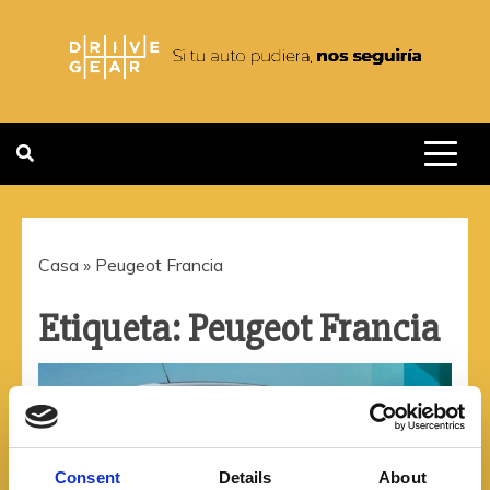
Saltar
al
contenido
DRIVEGEAR
SI TU AUTO PUDIERA NOS
SEGUIRIA
Casa
»
Peugeot Francia
Etiqueta:
Peugeot Francia
Consent
Details
About