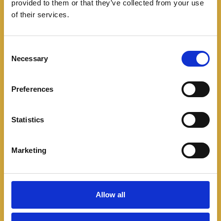
provided to them or that they’ve collected from your use
of their services.
C
Necessary
o
n
s
Preferences
e
n
t
Statistics
S
e
Marketing
Noticias
l
e
Un SEAT Tarraco para el
c
t
embajador de España en
Allow all
i
Colombia.
o