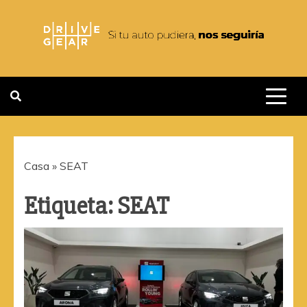
Saltar
al
contenido
DRIVEGEAR
SI TU AUTO PUDIERA NOS
SEGUIRIA
Casa
»
SEAT
Etiqueta:
SEAT