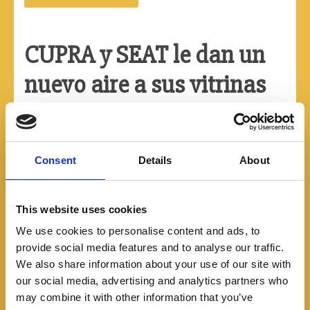
CUPRA y SEAT le dan un
nuevo aire a sus vitrinas
en Colombia
08/03/2023
Consent
Details
About
Por: José Ignacio Ruiz Se han presentado los CUPRA
Garages with SEAT, las renovadas vitrinas de las
This website uses cookies
marcas españolas del Grupo Volkswagen en nuestro
país
We use cookies to personalise content and ads, to
provide social media features and to analyse our traffic.
We also share information about your use of our site with
Leer más
our social media, advertising and analytics partners who
may combine it with other information that you’ve