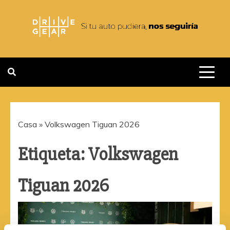
Saltar
al
contenido
DRIVEGEAR
SI TU AUTO PUDIERA NOS
SEGUIRIA
Casa
»
Volkswagen Tiguan 2026
Etiqueta:
Volkswagen
Tiguan 2026