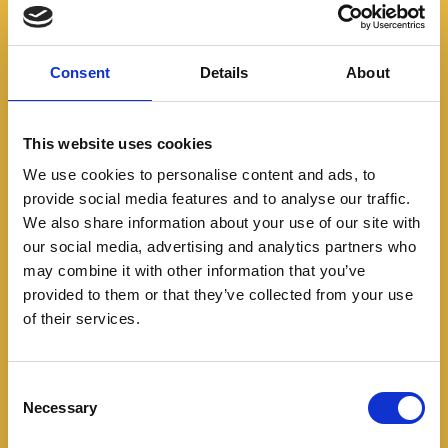
Consent
Details
About
This website uses cookies
We use cookies to personalise content and ads, to
provide social media features and to analyse our traffic.
We also share information about your use of our site with
our social media, advertising and analytics partners who
may combine it with other information that you’ve
Lanzamientos
Noticias
provided to them or that they’ve collected from your use
of their services.
Volkswagen inicia su era
híbrida en Colombia con
C
Necessary
el nuevo Tiguan R-Line
o
n