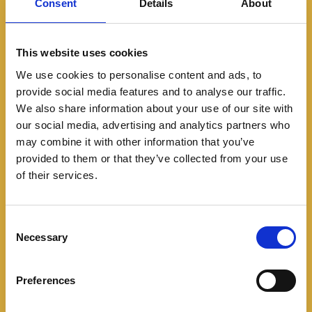
Consent
Details
About
This website uses cookies
We use cookies to personalise content and ads, to
provide social media features and to analyse our traffic.
We also share information about your use of our site with
BYD Yuan Up DM-i llega a Colombia: hasta
our social media, advertising and analytics partners who
1.100 km de autonomía y tecnología Súper
may combine it with other information that you’ve
Híbrida Enchufable
provided to them or that they’ve collected from your use
08/05/2026
of their services.
C
Necessary
o
n
s
Preferences
e
n