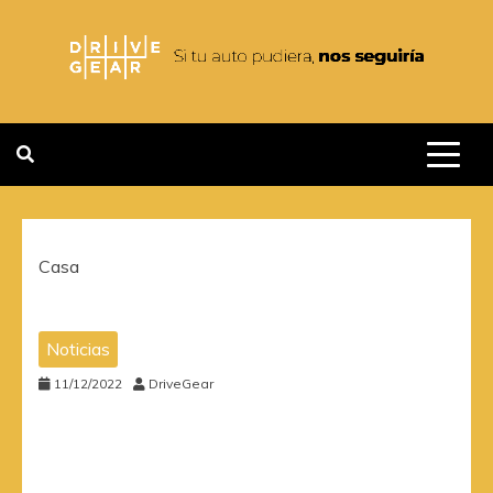
Saltar
al
contenido
DRIVEGEAR
SI TU AUTO PUDIERA NOS
SEGUIRIA
Casa
Noticias
11/12/2022
DriveGear