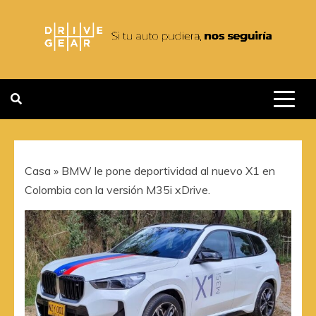
Saltar
al
contenido
DRIVEGEAR
SI TU AUTO PUDIERA NOS
SEGUIRIA
Casa
»
BMW le pone deportividad al nuevo X1 en
Colombia con la versión M35i xDrive.