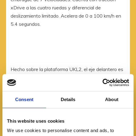
xDrive a las cuatro ruedas y diferencial de
deslizamiento limitado. Acelera de 0 a 100 km/h en
5.4 segundos.
Hecho sobre la plataforma UKL2, el eje delantero es
de tipo McPherson y el trasero es multibrazo. Viene
con suspensión adaptativa M, dirección
electroasistida, frenos de disco M, llantas
Consent
Details
About
Continental EcoContact 6Q con medida 245/45 R19
y rines bitono.
This website uses cookies
We use cookies to personalise content and ads, to