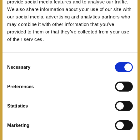
provide social media features and to analyse our traffic.
We also share information about your use of our site with
our social media, advertising and analytics partners who
El BMW X1 M35i xDrive llega a Colombia con un
may combine it with other information that you’ve
precio de $259’900.000 COP.
provided to them or that they’ve collected from your use
of their services.
¿Qué opinas del BMW X1 M35i? ¿Comprarías este
crossover deportivo? Cuéntanos en los comentarios.
C
Necessary
o
BMW Colombia
,
BMW M135i
,
bmw x1
n
COMPARTIR
s
Preferences
e
Facebook
Twitter
Pinterest
n
t
Statistics
LinkedIn
S
e
Marketing
l
e