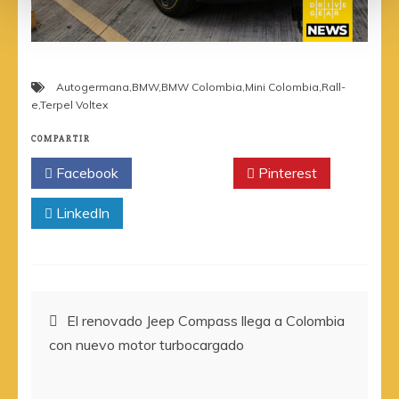
Autogermana
,
BMW
,
BMW Colombia
,
Mini Colombia
,
Rall-
e
,
Terpel Voltex
COMPARTIR
Facebook
Twitter
Pinterest
LinkedIn
Navegación
El renovado Jeep Compass llega a Colombia
con nuevo motor turbocargado
de