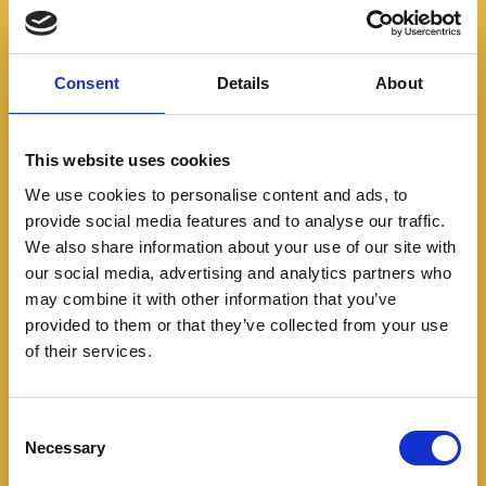
Consent
Details
About
This website uses cookies
Terpel tiene como objetivo contar con cerca de 30
We use cookies to personalise content and ads, to
estaciones de recarga Voltex en todo el país. Se
provide social media features and to analyse our traffic.
empezará a cobrar la carga por kW en el mes de
We also share information about your use of our site with
mayo.
our social media, advertising and analytics partners who
may combine it with other information that you’ve
provided to them or that they’ve collected from your use
of their services.
C
Necessary
o
n