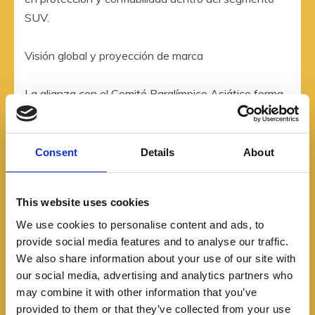
SUV.
Visión global y proyección de marca
La alianza con el Comité Paralímpico Asiático forma
parte de la visión de largo plazo de Chery, que
combina innovación tecnológica, responsabilidad
social y expansión internacional. Actualmente, la
Consent
Details
About
marca hace parte del ranking Fortune Global 500 y
mantiene una fuerte presencia en más de 80 países.
This website uses cookies
We use cookies to personalise content and ads, to
“Esta colaboración reafirma nuestro compromiso con
provide social media features and to analyse our traffic.
soluciones de movilidad accesibles y con iniciativas
We also share information about your use of our site with
que impulsan la inclusión y el desarrollo social”, señaló
our social media, advertising and analytics partners who
Zhu Shaodong, vicepresidente ejecutivo de Chery
may combine it with other information that you’ve
International.
provided to them or that they’ve collected from your use