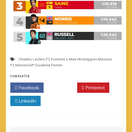
Charles Leclerc
,
F1
,
Formula 1
,
Max Verstappen
,
Mónaco
F1
,
MónacoGP
,
Scuderia Ferrari
COMPARTIR
Facebook
Twitter
Pinterest
LinkedIn