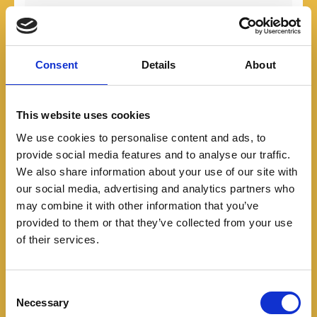
Navegación
Lanzamiento Ford Bronco en Colombia
de
El departamento de Caldas vive una
Consent
Details
About
entradas
experiencia de la mano de Peugeot
This website uses cookies
ENTRADAS RELACIONADAS
We use cookies to personalise content and ads, to
provide social media features and to analyse our traffic.
We also share information about your use of our site with
our social media, advertising and analytics partners who
may combine it with other information that you’ve
provided to them or that they’ve collected from your use
of their services.
C
Necessary
o