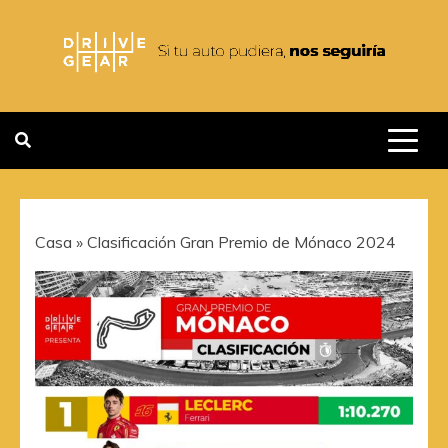
Saltar
al
contenido
DRIVEGEAR
SI TU AUTO PUDIERA NOS
SEGUIRIA
Casa
»
Clasificación Gran Premio de Mónaco 2024