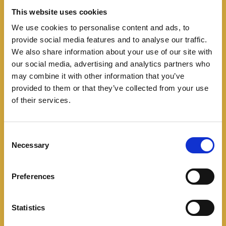
This website uses cookies
We use cookies to personalise content and ads, to
provide social media features and to analyse our traffic.
We also share information about your use of our site with
our social media, advertising and analytics partners who
may combine it with other information that you’ve
provided to them or that they’ve collected from your use
of their services.
C
Necessary
o
n
En Australia mantendrá el veterano motor
s
Preferences
turbodiésel V8 de 4.5 litros con 202 hp y 430 Nm,
e
asociado a una caja manual de 5 marchas.
n
t
Statistics
S