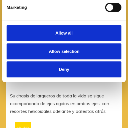
e
Marketing
l
e
c
t
Allow all
i
o
Allow selection
n
Deny
Su chasis de largueros de toda la vida se sigue
acompañando de ejes rígidos en ambos ejes, con
resortes helicoidales adelante y ballestas atrás.