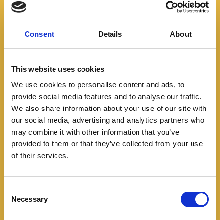
Consent
Details
About
Tiene un motor de 1.5 litros con 119 hp de potencia
y 145 Nm de torque. una caja CVT de 7 marchas,
This website uses cookies
modos ECON y Sport, además de un tanque de
We use cookies to personalise content and ads, to
gasolina de 40 litros.
provide social media features and to analyse our traffic.
We also share information about your use of our site with
our social media, advertising and analytics partners who
may combine it with other information that you’ve
provided to them or that they’ve collected from your use
of their services.
C
Necessary
o
n