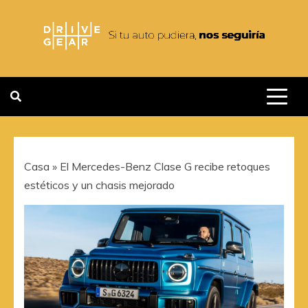
Saltar
al
contenido
DRIVEGEAR
SI TU AUTO PUDIERA NOS
SEGUIRIA
Casa
»
El Mercedes-Benz Clase G recibe retoques
estéticos y un chasis mejorado