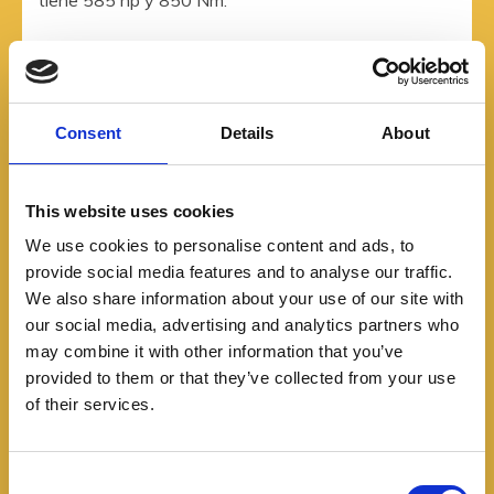
Consent
Details
About
This website uses cookies
We use cookies to personalise content and ads, to
provide social media features and to analyse our traffic.
We also share information about your use of our site with
our social media, advertising and analytics partners who
may combine it with other information that you’ve
provided to them or that they’ve collected from your use
of their services.
Pero para quienes siguen valorando una mecánica
turbodiésel estará la versión G 450 d, que trae un
C